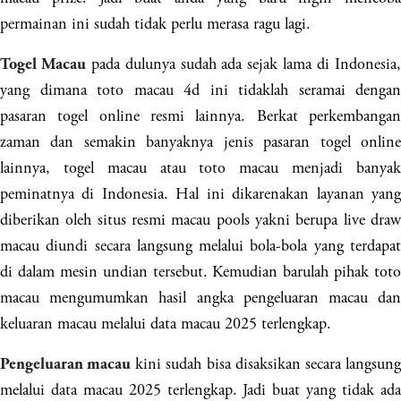
permainan ini sudah tidak perlu merasa ragu lagi.
pada dulunya sudah ada sejak lama di Indonesia
Togel Macau
yang dimana toto macau 4d ini tidaklah seramai dengan
pasaran togel online resmi lainnya. Berkat perkembangan
zaman dan semakin banyaknya jenis pasaran togel online
lainnya, togel macau atau toto macau menjadi banyak
peminatnya di Indonesia. Hal ini dikarenakan layanan yang
diberikan oleh situs resmi macau pools yakni berupa live draw
macau diundi secara langsung melalui bola-bola yang terdapat
di dalam mesin undian tersebut. Kemudian barulah pihak toto
macau mengumumkan hasil angka pengeluaran macau dan
keluaran macau melalui data macau 2025 terlengkap.
kini sudah bisa disaksikan secara langsun
Pengeluaran macau
melalui data macau 2025 terlengkap. Jadi buat yang tidak ada